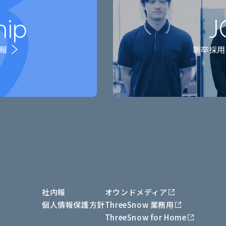
hip
J
報
新卒採用
社内報
オウンドメディア
個人情報保護方針
ThreeSnow 業務用
ThreeSnow for Home